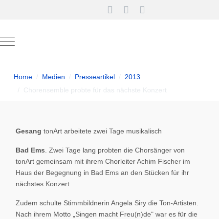
Mobile Menu Toggle
Home
Medien
Presseartikel
2013
Chorensemble probte für das nächste Konzert
Gesang
tonArt arbeitete zwei Tage musikalisch
Bad Ems
. Zwei Tage lang probten die Chorsänger von
tonArt gemeinsam mit ihrem Chorleiter Achim Fischer im
Haus der Begegnung in Bad Ems an den Stücken für ihr
nächstes Konzert.
Zudem schulte Stimmbildnerin Angela Siry die Ton-Artisten.
Nach ihrem Motto „Singen macht Freu(n)de" war es für die