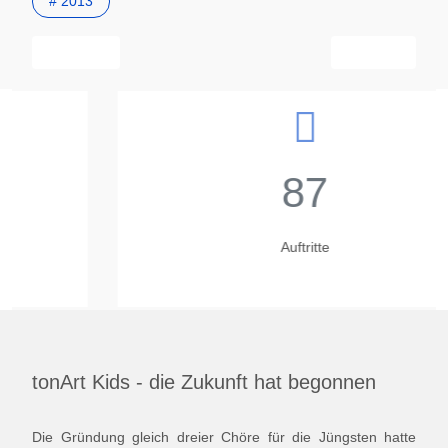
# 2013
Vorheriger Beitrag: "Singen macht Freu(n)de" bleibt das Motto
Nächster Beitra
Zurück
Weiter
87
Auftritte
tonArt Kids - die Zukunft hat begonnen
Die Gründung gleich dreier Chöre für die Jüngsten hatte