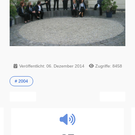
Veröffentlicht: 06. Dezember 2014
Zugriffe: 8458
# 2004
Vorheriger Beitrag: tonArt freut sich über Wachstum
Nächster Beitrag
Zurück
Weiter