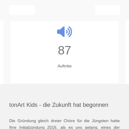
Vorheriger Beitrag: Chorensemble tonArt und tonArt kids mit 
Nächster Beitra
Zurück
Weiter
87
Auftritte
tonArt Kids - die Zukunft hat begonnen
Die Gründung gleich dreier Chöre für die Jüngsten hatte
Ihre Initialzündung 2016, als es uns gelang, eines der