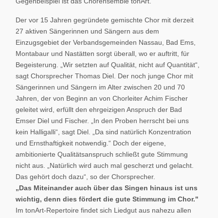
Gegenbeispiel ist das Chorensemble tonArt.
Der vor 15 Jahren gegründete gemischte Chor mit derzeit
27 aktiven Sängerinnen und Sängern aus dem
Einzugsgebiet der Verbandsgemeinden Nassau, Bad Ems,
Montabaur und Nastätten sorgt überall, wo er auftritt, für
Begeisterung. „Wir setzten auf Qualität, nicht auf Quantität“,
sagt Chorsprecher Thomas Diel. Der noch junge Chor mit
Sängerinnen und Sängern im Alter zwischen 20 und 70
Jahren, der von Beginn an von Chorleiter Achim Fischer
geleitet wird, erfüllt den ehrgeizigen Anspruch der Bad
Emser Diel und Fischer. „In den Proben herrscht bei uns
kein Halligalli“, sagt Diel. „Da sind natürlich Konzentration
und Ernsthaftigkeit notwendig.“ Doch der eigene,
ambitionierte Qualitätsanspruch schließt gute Stimmung
nicht aus. „Natürlich wird auch mal gescherzt und gelacht.
Das gehört doch dazu“, so der Chorsprecher.
„Das Miteinander auch über das Singen hinaus ist uns
wichtig, denn dies fördert die gute Stimmung im Chor."
Im tonArt-Repertoire findet sich Liedgut aus nahezu allen