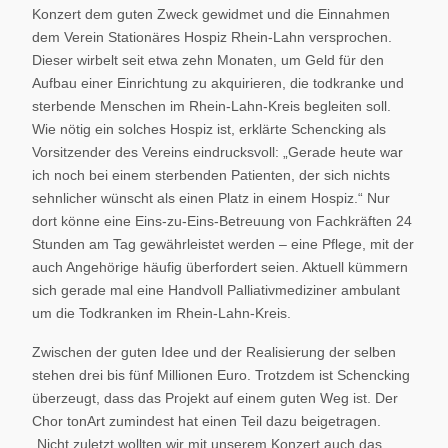
Konzert dem guten Zweck gewidmet und die Einnahmen
dem Verein Stationäres Hospiz Rhein-Lahn versprochen.
Dieser wirbelt seit etwa zehn Monaten, um Geld für den
Aufbau einer Einrichtung zu akquirieren, die todkranke und
sterbende Menschen im Rhein-Lahn-Kreis begleiten soll.
Wie nötig ein solches Hospiz ist, erklärte Schencking als
Vorsitzender des Vereins eindrucksvoll: „Gerade heute war
ich noch bei einem sterbenden Patienten, der sich nichts
sehnlicher wünscht als einen Platz in einem Hospiz.“ Nur
dort könne eine Eins-zu-Eins-Betreuung von Fachkräften 24
Stunden am Tag gewährleistet werden – eine Pflege, mit der
auch Angehörige häufig überfordert seien. Aktuell kümmern
sich gerade mal eine Handvoll Palliativmediziner ambulant
um die Todkranken im Rhein-Lahn-Kreis.
Zwischen der guten Idee und der Realisierung der selben
stehen drei bis fünf Millionen Euro. Trotzdem ist Schencking
überzeugt, dass das Projekt auf einem guten Weg ist. Der
Chor tonArt zumindest hat einen Teil dazu beigetragen.
„Nicht zuletzt wollten wir mit unserem Konzert auch das