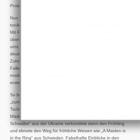
Protagonisten des Konzertes über den prall gefüllten Saal.
Nun war es auch ein besonderes Konzert, dass die
tonArtisten für Freunde der Chormusik vorbereitet hatten.
Mit Folklore aus den verschiedensten Winkeln der Erde
überraschten die Sängerinnen und Sänger ihr Publikum ein
ums andere Mal. Schon der Auftakt mit dem wohl bekannten
deutschen Volkslied „Die Gedanken sind frei“ ließ die
Zuhörer aufhorchen, denn die Zeilen von Hoffmann von
Fallersleben im Arrangement von Oliver Gies kamen
moderner und schwingender daher und sorgten für die
ersten noch zarten Jubelrufe aus dem Publikum.
So beschwingt machten sich Chor und Gäste auf die Reise
„zum Städtele hinaus“ bis zum ersten Stopp nach
Tschechien, wo der Herzschmerz eines verboten verliebten
Mädchens schwer und tragisch die Luft erfüllte. Eine „kleine
Schwalbe“ aus der Ukraine verkündete dann den Frühling
und ebnete den Weg für fröhliche Weisen wie „A Maiden is
in the Ring“ aus Schweden. Fabelhafte Einblicke in den