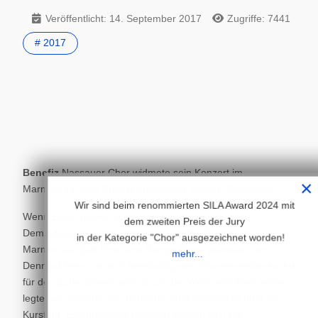
Veröffentlicht: 14. September 2017
Zugriffe: 7441
# 2017
Benefiz
Nassauer Chor widmete sein Konzert im
×
Marmorsaal dem Projekt Stationäres Hospiz Rhein-Lahn.
Wir sind beim renommierten SILA Award 2024 mit
Wenn Engel reisen, scheint bekanntlich die Sonne.
dem zweiten Preis der Jury
Demzufolge mussten unter den gut 350 Gästen im
in der Kategorie "Chor" ausgezeichnet worden!
Marmorsaal Bad Ems eine Menge Engel gewesen sein.
mehr...
Denn während sie sich bereitwillig vom Chorensemble tonArt
für den guten Zweck einmal „um die Welt“ entführen ließen,
legte sich draußen ein perfekter Spätsommertag über die
Kurstadt. Entsprechend glücklich zeigten sich die