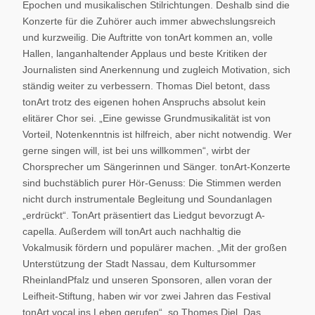
Epochen und musikalischen Stilrichtungen. Deshalb sind die
Konzerte für die Zuhörer auch immer abwechslungsreich
und kurzweilig. Die Auftritte von tonArt kommen an, volle
Hallen, langanhaltender Applaus und beste Kritiken der
Journalisten sind Anerkennung und zugleich Motivation, sich
ständig weiter zu verbessern. Thomas Diel betont, dass
tonArt trotz des eigenen hohen Anspruchs absolut kein
elitärer Chor sei. „Eine gewisse Grundmusikalität ist von
Vorteil, Notenkenntnis ist hilfreich, aber nicht notwendig. Wer
gerne singen will, ist bei uns willkommen“, wirbt der
Chorsprecher um Sängerinnen und Sänger. tonArt-Konzerte
sind buchstäblich purer Hör-Genuss: Die Stimmen werden
nicht durch instrumentale Begleitung und Soundanlagen
„erdrückt“. TonArt präsentiert das Liedgut bevorzugt A-
capella. Außerdem will tonArt auch nachhaltig die
Vokalmusik fördern und populärer machen. „Mit der großen
Unterstützung der Stadt Nassau, dem Kultursommer
RheinlandPfalz und unseren Sponsoren, allen voran der
Leifheit-Stiftung, haben wir vor zwei Jahren das Festival
tonArt vocal ins Leben gerufen“, so Thomes Diel. Das