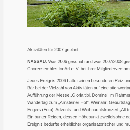
Aktivitäten für 2007 geplant
NASSAU
. Was 2006 geschah und was 2007/2008 gesch
Chorensembles tonArt e. V. bei ihrer Mitgliederversa
Jedes Ereignis 2006 hatte seinen besonderen Reiz und 
Bär bei der Vielzahl von Aktivitäten auf eine stichworta
Aufführung der Messe „Gloria tibi, Domine" im Rahmen
Wandertag zum „Arnsteiner Hof", Weinähr; Geburtsta
Engers (Foto); Advents- und Weihnachtskonzert „Alt tri
Ein bunter Reigen, dessen Höhepunkt zweifelsohne das 
Ereignis bedurfte erheblicher organisatorischer und mu