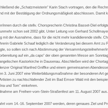
hließend die „Schatzmeisterin" Karin Stach vortragen, den die Rechn
und mit der Bestätigung der Ordnungsmäßigkeit abschlossen. Damit k
nnen durch die stellv. Chorsprecherin Christina Basset-Diel erfolgt
nunmehr schon seit 2002 gibt. Unter Leitung von Gerhard Schollmaye
 mit der Ausnahme, dass für die nicht mehr kandidierende stellv. C
ührerin Gabriele Schaaf lediglich die Veränderung bei diesem Amt zu 
gte, so sollen sich nach Abstimmung der Versammlungsteilnehmer/in
rbereitung auf ein „da capo" der oben genannten Messe am Sonntag,
evangelischen Kastorkirche in Dausenau. Abschließen wird der Chorta
welenzer Original Manfred Gniffke und einem gemeinsamen Abendesse
den 3. Juni 2007 eine Weiterbildungsmaßnahme der besonderen Art ge
nArtisten zu nachtschlafender Zeit im Bad Emser Wald mit den beisp
ina und Tom" einkehren.
eilnahme am Freiherr-vom-Stein-Straßenfest am 11. August 2007 aus.
rfahrt vom 14.-16. September 2007 werden, deren genaues Ziel und P