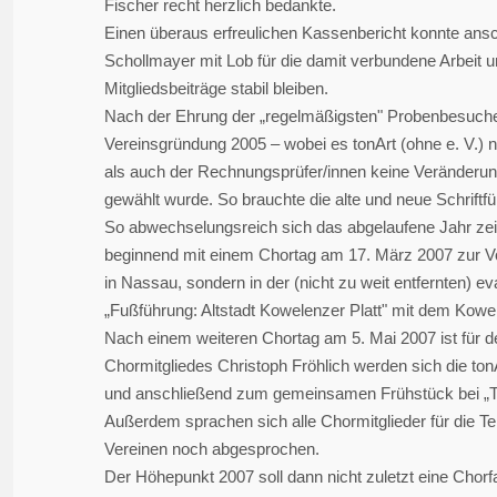
Fischer recht herzlich bedankte.
Einen überaus erfreulichen Kassenbericht konnte ansc
Schollmayer mit Lob für die damit verbundene Arbeit 
Mitgliedsbeiträge stabil bleiben.
Nach der Ehrung der „regelmäßigsten" Probenbesucher/i
Vereinsgründung 2005 – wobei es tonArt (ohne e. V.) 
als auch der Rechnungsprüfer/innen keine Veränderung
gewählt wurde. So brauchte die alte und neue Schriftf
So abwechselungsreich sich das abgelaufene Jahr zei
beginnend mit einem Chortag am 17. März 2007 zur Vo
in Nassau, sondern in der (nicht zu weit entfernten) 
„Fußführung: Altstadt Kowelenzer Platt" mit dem Ko
Nach einem weiteren Chortag am 5. Mai 2007 ist für 
Chormitgliedes Christoph Fröhlich werden sich die to
und anschließend zum gemeinsamen Frühstück bei „T
Außerdem sprachen sich alle Chormitglieder für die T
Vereinen noch abgesprochen.
Der Höhepunkt 2007 soll dann nicht zuletzt eine Cho