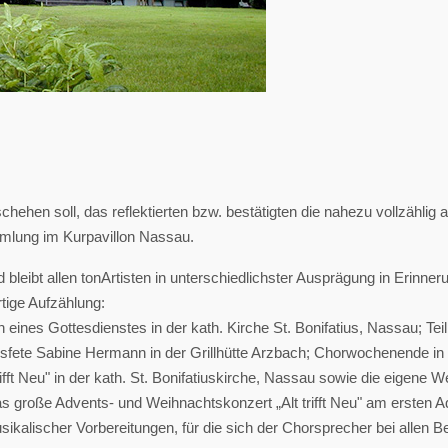
ehen soll, das reflektierten bzw. bestätigten die nahezu vollzählig
mmlung im Kurpavillon Nassau.
bleibt allen tonArtisten in unterschiedlichster Ausprägung in Erinn
rtige Aufzählung:
 eines Gottesdienstes in der kath. Kirche St. Bonifatius, Nassau; Te
gsfete Sabine Hermann in der Grillhütte Arzbach; Chorwochenende i
fft Neu" in der kath. St. Bonifatiuskirche, Nassau sowie die eigene W
große Advents- und Weihnachtskonzert „Alt trifft Neu" am ersten Adv
sikalischer Vorbereitungen, für die sich der Chorsprecher bei allen 