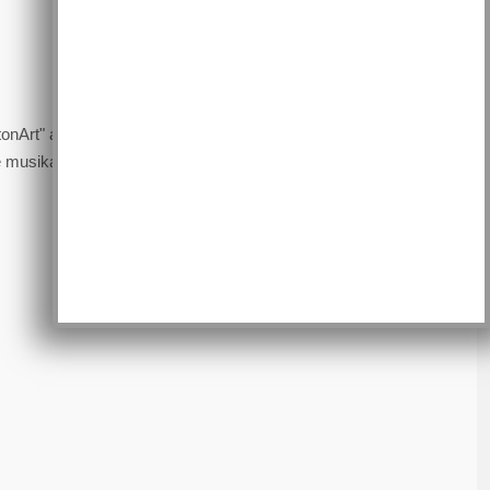
tonArt" aus Nassau gestaltet wurde. Die Sänger boten
die musikalische Gesamtleitung war Achim Fischer