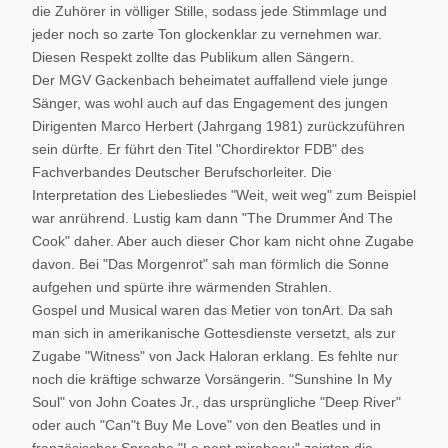
die Zuhörer in völliger Stille, sodass jede Stimmlage und
jeder noch so zarte Ton glockenklar zu vernehmen war.
Diesen Respekt zollte das Publikum allen Sängern.
Der MGV Gackenbach beheimatet auffallend viele junge
Sänger, was wohl auch auf das Engagement des jungen
Dirigenten Marco Herbert (Jahrgang 1981) zurückzuführen
sein dürfte. Er führt den Titel "Chordirektor FDB" des
Fachverbandes Deutscher Berufschorleiter. Die
Interpretation des Liebesliedes "Weit, weit weg" zum Beispiel
war anrührend. Lustig kam dann "The Drummer And The
Cook" daher. Aber auch dieser Chor kam nicht ohne Zugabe
davon. Bei "Das Morgenrot" sah man förmlich die Sonne
aufgehen und spürte ihre wärmenden Strahlen.
Gospel und Musical waren das Metier von tonArt. Da sah
man sich in amerikanische Gottesdienste versetzt, als zur
Zugabe "Witness" von Jack Haloran erklang. Es fehlte nur
noch die kräftige schwarze Vorsängerin. "Sunshine In My
Soul" von John Coates Jr., das ursprüngliche "Deep River"
oder auch "Can"t Buy Me Love" von den Beatles und in