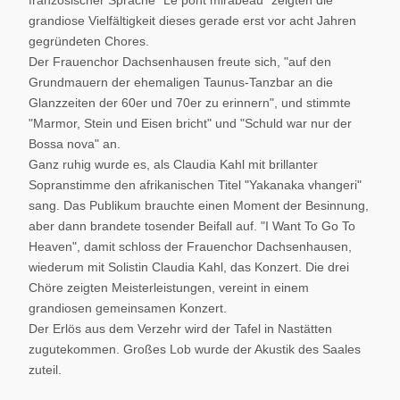
französischer Sprache "Le pont mirabeau" zeigten die
grandiose Vielfältigkeit dieses gerade erst vor acht Jahren
gegründeten Chores.
Der Frauenchor Dachsenhausen freute sich, "auf den
Grundmauern der ehemaligen Taunus-Tanzbar an die
Glanzzeiten der 60er und 70er zu erinnern", und stimmte
"Marmor, Stein und Eisen bricht" und "Schuld war nur der
Bossa nova" an.
Ganz ruhig wurde es, als Claudia Kahl mit brillanter
Sopranstimme den afrikanischen Titel "Yakanaka vhangeri"
sang. Das Publikum brauchte einen Moment der Besinnung,
aber dann brandete tosender Beifall auf. "I Want To Go To
Heaven", damit schloss der Frauenchor Dachsenhausen,
wiederum mit Solistin Claudia Kahl, das Konzert. Die drei
Chöre zeigten Meisterleistungen, vereint in einem
grandiosen gemeinsamen Konzert.
Der Erlös aus dem Verzehr wird der Tafel in Nastätten
zugutekommen. Großes Lob wurde der Akustik des Saales
zuteil.