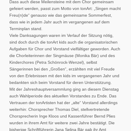
Dass auch diese Meilensteine mit dem Chor gemeinsam
gefeiert werden, passt zum Motto von tonArt: „Singen macht
Freu(n)de“ genauso wie das gemeinsame Sommerfest,
dass wie in jedem Jahr auch im vergangenen auf dem
Terminplan stand.
Viele Danksagungen waren im Verlauf der Sitzung nötig,
sind doch durch die tonArt kids auch die organisatorischen
Aufgaben für Chor und Vorstand vielfältiger geworden. Auch
die Chorleiterinnen der Singmäuse (Monika Bär) und des
Kinderchores (Petra Schönrock-Wenzel), selbst
Sängerinnen bei den „Großen“, erzählten mit viel Freude
von den Erlebnissen mit den kids im vergangenen Jahr und
bedankten sich beim Vorstand für deren Unterstützung.
Mit der Jahreshauptversammlung ging an diesem Dienstag
auch Wahlperiode des aktuellen Vorstandes zu Ende. Das
Vertrauen der tonArtisten hat der „alte“ Vorstand allerdings
weiterhin: Chorsprecher Thomas Diel, stellvertretende
Chorsprecherin Inge Kloos und Kassenführer Bernd Plies
wurden in ihrem Amt für weitere zwei Jahre bestätigt. Die
bisherige Schriftführerin Jana Selina Bär gab ihr Amt