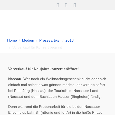
Mobile Menu Toggle
Home
Medien
Presseartikel
2013
Vorverkauf für Konzert beginnt
Vorverkauf für Neujahrskonzert eröffnet!
Nassau
. Wer noch ein Weihnachtsgeschenk sucht oder sich
einfach mal selbst etwas gönnen möchte, der wird ab sofort
bei Foto Jörg (Nassau), der Touristik im Nassauer Land
(Nassau) und dem Buchladen Hauser (Singhofen) fündig.
Denn während die Probenarbeit für die beiden Nassauer
Ensembles LahnSin(n)fonie und tonArt in die heiße Phase