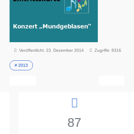
Veröffentlicht: 23. Dezember 2014
Zugriffe: 8316
# 2013
Vorheriger Beitrag: Chor und Orchester vereint
Nächster Beitra
Zurück
Weiter
87