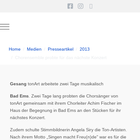
Mobile Menu Toggle
Home
Medien
Presseartikel
2013
Chorensemble probte für das nächste Konzert
Gesang
tonArt arbeitete zwei Tage musikalisch
Bad Ems
. Zwei Tage lang probten die Chorsänger von
tonArt gemeinsam mit ihrem Chorleiter Achim Fischer im
Haus der Begegnung in Bad Ems an den Stücken für ihr
nächstes Konzert.
Zudem schulte Stimmbildnerin Angela Siry die Ton-Artisten.
Nach ihrem Motto „Singen macht Freu(n)de" war es für die