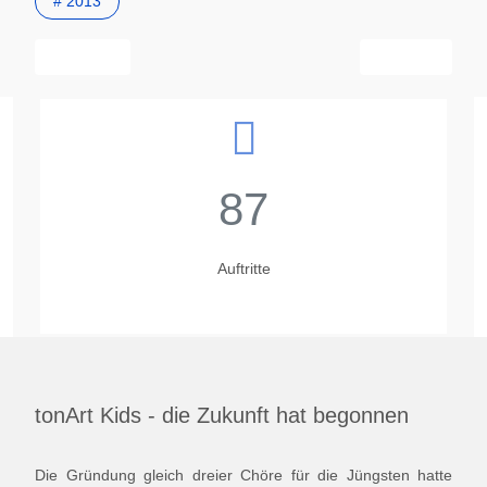
# 2013
Vorheriger Beitrag: "Singen macht Freu(n)de" bleibt das Motto
Nächster Beitra
Zurück
Weiter
87
Auftritte
tonArt Kids - die Zukunft hat begonnen
Die Gründung gleich dreier Chöre für die Jüngsten hatte