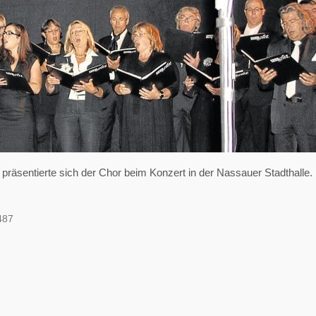
präsentierte sich der Chor beim Konzert in der Nassauer Stadthalle.
487
 in greifbare Nähe