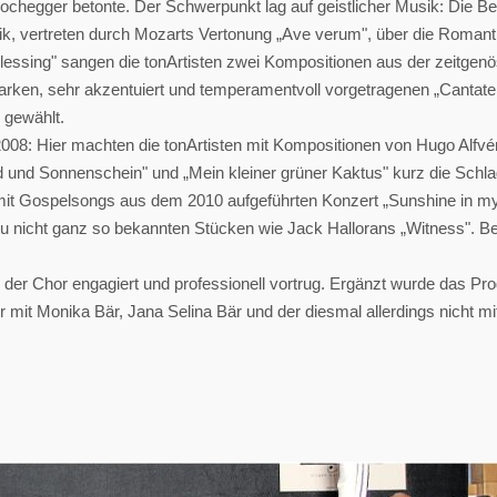
Hochegger betonte. Der Schwerpunkt lag auf geistlicher Musik: Die B
k, vertreten durch Mozarts Vertonung „Ave verum", über die Romanti
blessing" sangen die tonArtisten zwei Kompositionen aus der zeitgen
ken, sehr akzentuiert und temperamentvoll vorgetragenen „Cantate
 gewählt.
2008: Hier machten die tonArtisten mit Kompositionen von Hugo Alfvé
nd Sonnenschein" und „Mein kleiner grüner Kaktus" kurz die Schlager
it Gospelsongs aus dem 2010 aufgeführten Konzert „Sunshine in my so
u nicht ganz so bekannten Stücken wie Jack Hallorans „Witness". Bes
s der Chor engagiert und professionell vortrug. Ergänzt wurde das 
 mit Monika Bär, Jana Selina Bär und der diesmal allerdings nicht m