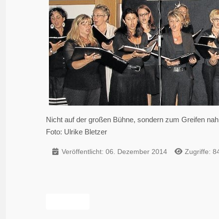
Nicht auf der großen Bühne, sondern zum Greifen nah 
Foto: Ulrike Bletzer
Veröffentlicht: 06. Dezember 2014
Zugriffe: 8
Vorheriger Beitrag: Jubiläumskonzert von tonArt rückt
Zurück