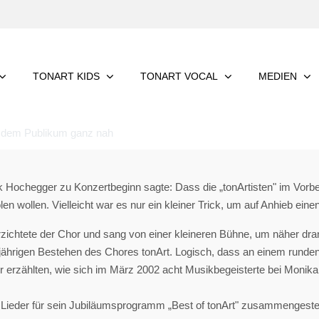
TONART KIDS
TONART VOCAL
MEDIEN
t dem Publikum ganz nah
Hochegger zu Konzertbeginn sagte: Dass die „tonArtisten" im Vorbe
n wollen. Vielleicht war es nur ein kleiner Trick, um auf Anhieb ein
zichtete der Chor und sang von einer kleineren Bühne, um näher dran
ährigen Bestehen des Chores tonArt. Logisch, dass an einem runden
 erzählten, wie sich im März 2002 acht Musikbegeisterte bei Monik
Lieder für sein Jubiläumsprogramm „Best of tonArt" zusammengestellt