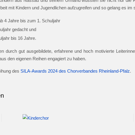
indern aus Nassau und seinem Umland wussten sie nicht nur die Ki
beit mit Kindern und Jugendlichen aufzugreifen und so gelang es im
ab 4 Jahre bis zum 1. Schuljahr
huljahr gedacht und
jahr bis 16 Jahre.
n durch gut ausgebildete, erfahrene und hoch motivierte Leiterinnen
e aus den eigenen Reihen engagiert zu haben.
leihung des
SILA-Awards 2024 des Chorverbandes Rheinland-Pfalz
.
en