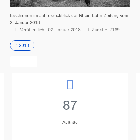
Erschienen im Jahresrückblick der Rhein-Lahn-Zeitung vom
2. Januar 2018
Veröffentlicht: 02. Januar 2018
Zugriffe: 7169
# 2018
Vorheriger Beitrag: tonArt kids starten im Frühjahr durch
Zurück
87
Auftritte