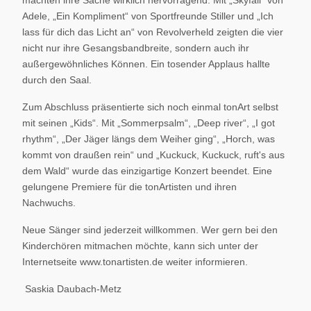
machten ihre Sache wirklich hervorragend. Mit „Skyfall“ von
Adele, „Ein Kompliment“ von Sportfreunde Stiller und „Ich
lass für dich das Licht an“ von Revolverheld zeigten die vier
nicht nur ihre Gesangsbandbreite, sondern auch ihr
außergewöhnliches Können. Ein tosender Applaus hallte
durch den Saal.
Zum Abschluss präsentierte sich noch einmal tonArt selbst
mit seinen „Kids“. Mit „Sommerpsalm“, „Deep river“, „I got
rhythm“, „Der Jäger längs dem Weiher ging“, „Horch, was
kommt von draußen rein“ und „Kuckuck, Kuckuck, ruft's aus
dem Wald“ wurde das einzigartige Konzert beendet. Eine
gelungene Premiere für die tonArtisten und ihren
Nachwuchs.
Neue Sänger sind jederzeit willkommen. Wer gern bei den
Kinderchören mitmachen möchte, kann sich unter der
Internetseite www.tonartisten.de weiter informieren.
Saskia Daubach-Metz