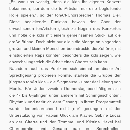
„Es war uns wichtig, dass die kids ihr eigenes Konzert
bekommen, bei dem die tonArtisten nur eine begleitende
Rolle spielen.“, so der tonArt-Chorsprecher Thomas Diel.
Diese begleitende Funktion bewies der Chor der
erwachsenen tonArtisten gleich zu Beginn des Konzertes
und holte die kids mit einem gemeinsamen Stück auf die
große Bühne. Doch nicht nur allein die Menge an singenden
großen und kleinen Menschen beeindruckte die Zuhörer, mit
einstudierten Raps konnten besonders die kids zeigen, wie
abwechslungsreich die Arbeit eines Chores sein kann.
Nachdem auch das Publikum sich einmal an dieser Art
Sprechgesang probieren konnte, startete die Gruppe der
jüngsten tonArt kids – die Singmäuse - unter der Leitung von
Monika Bär. Jeden zweiten Donnerstag beschäftigen sich
die 4- bis 6-jährigen unter anderem mit Stimmgeschichten,
Rhythmik und natürlich dem Gesang. In ihrem Programmteil
wurde dementsprechend nicht „nur“ gesungen: mit der
Unterstützung von Fabian Glück am Klavier, Sabine Lucas
an der Gitarre und der Trommel und Kristina Haxel bei
Choreografie und Gesang gab es Sprechrollen,