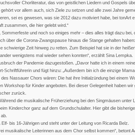
pruchsvoller Chorliteratur, das von geistlichen Liedern und Gospels 
ehört vor allem auch, sich Ziele zu setzen und alle zwei Jahre geme
n, sei es gewesen, was sie 2012 dazu motiviert habe, bei tonArt ein
t zusammen, die hier gelebt wird.“
ommerfeste und noch so einiges mehr – dies alles trägt dazu bei, da
ch über die Corona-Zwangspause hinaus die Stange gehalten haben: „
se schwierige Zeit hinweg zu retten. Zum Beispiel hat sie in der hei
nander wenigstens mal wieder sehen konnten“, erzählt Sina Lempka.
Ausbruch der Pandemie dazugestoßen. „Davor hatte ich in einem rein
Art-Schriftführerin und fügt hinzu: „Außerdem bin ich die einzige Mama
 des Nassauer Chors wären: Die hat ihre Initialzündung bei einem
Workshop für Kinder angeboten. Bei dieser Gelegenheit haben wir g
ischer zurück.
: Während die musikalische Früherziehung bei den Singmäusen unter L
 beim Kinderchor ganz auf dem Grundschulalter. Hier gibt die bisheri
 ab.
a Elf- bis 16-Jährigen und steht unter der Leitung von Ricarda Belz.
rei musikalische Leiterinnen aus dem Chor selbst kommen“, betont A