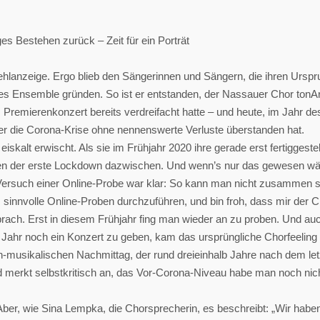
ges Bestehen zurück – Zeit für ein Porträt
ehlanzeige. Ergo blieb den Sängerinnen und Sängern, die ihren Urspr
genes Ensemble gründen. So ist er entstanden, der Nassauer Chor tonA
im Premierenkonzert bereits verdreifacht hatte – und heute, im Jahr 
s er die Corona-Krise ohne nennenswerte Verluste überstanden hat.
eiskalt erwischt. Als sie im Frühjahr 2020 ihre gerade erst fertiggest
hnen der erste Lockdown dazwischen. Und wenn’s nur das gewesen wä
rsuch einer Online-Probe war klar: So kann man nicht zusammen sing
 sinnvolle Online-Proben durchzuführen, und bin froh, dass mir der C
 brach. Erst in diesem Frühjahr fing man wieder an zu proben. Und 
 Jahr noch ein Konzert zu geben, kam das ursprüngliche Chorfeeling 
ich-musikalischen Nachmittag, der rund dreieinhalb Jahre nach dem l
und merkt selbstkritisch an, das Vor-Corona-Niveau habe man noch nic
r. Aber, wie Sina Lempka, die Chorsprecherin, es beschreibt: „Wir habe