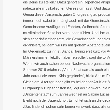
die Beine zu stellen.“ Dazu gehört ein Repertoire ans
nahezu alle musikalischen Genres umfasst. Und dazu g
Genau dieser Anspruch, guten Chorgesang zu produziere
immer noch dabei bin, hängt auch mit der Gemeinschaf
Gemeinsame Ausflüge und Fahrten, Weihnachtsfeiern, S
musikalischen Seite her verbunden fühlen. Und ihm au
sich sehr dafür eingesetzt, die Gemeinschaft über die
organisiert, bei dem wir uns mit großem Abstand zuei
Im Gegensatz zu ihr ist Bianca Hannig erst kurz vor 
Männerstimmen letztlich aber reizvoller“, sagt die ton
Womit wir auch schon bei der Nachwuchsorganisation
Sommer 2016 erfahren. „Voces8 hat damals auch einen 
Jahr darauf die tonArt-Kids gegründet“, blickt Achim F
Gleich drei Altersgruppen gibt es bei den tonArt-Kids
Fünfjährigen zugeschnitten ist, liegt der Schwerpunkt
„Dirigentenstab“ zum Jahreswechsel an Sabine Lucas
Bleibt noch der Jugendchor: Er richtet sich an die circ
„Das finde ich schon sehr bemerkenswert, dass alle d