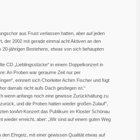
ungschor aus Frust verlassen hatten, aber auf jeden
rt, der 2002 mit gerade einmal acht Aktiven an den
des 20-jährigen Bestehens, etwas von sich behaupten
ellte CD „Lieblingsstücke“ in einem Doppelkonzert in
re: An Proben war geraume Zeit nur per
en“, erinnert sich Chorleiter Achim Fischer und fügt
hor damals nicht aufs Dach gestiegen ist.“
auch wenn anfangs noch eine gewisse Zurückhaltung zu
zurück, und die Proben hatten wieder großen Zulauf“,
etzten tonArt-Konzert das Publikum im Kloster Schönau
ht wieder erreicht, aber: „Wir sind auf einem guten Weg
n den Ehrgeiz, mit einer gewissen Qualität etwas auf