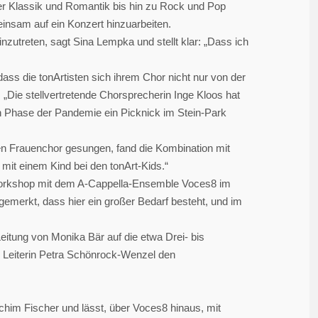
über Klassik und Romantik bis hin zu Rock und Pop
insam auf ein Konzert hinzuarbeiten.
zutreten, sagt Sina Lempka und stellt klar: „Dass ich
ss die tonArtisten sich ihrem Chor nicht nur von der
Die stellvertretende Chorsprecherin Inge Kloos hat
ßen Phase der Pandemie ein Picknick im Stein-Park
en Frauenchor gesungen, fand die Kombination mit
 mit einem Kind bei den tonArt-Kids.“
 Workshop mit dem A-Cappella-Ensemble Voces8 im
emerkt, dass hier ein großer Bedarf besteht, und im
eitung von Monika Bär auf die etwa Drei- bis
ge Leiterin Petra Schönrock-Wenzel den
chim Fischer und lässt, über Voces8 hinaus, mit