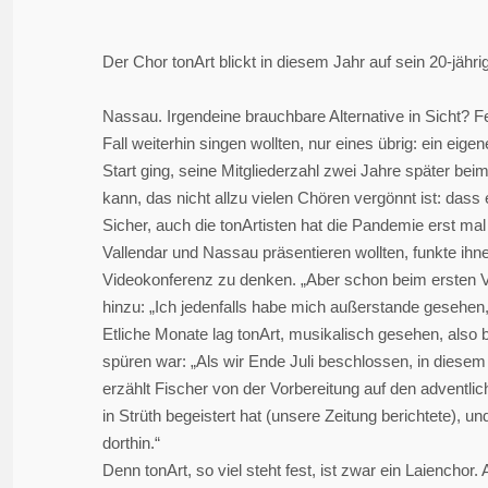
Der Chor tonArt blickt in diesem Jahr auf sein 20-jähri
Nassau. Irgendeine brauchbare Alternative in Sicht? F
Fall weiterhin singen wollten, nur eines übrig: ein ei
Start ging, seine Mitgliederzahl zwei Jahre später be
kann, das nicht allzu vielen Chören vergönnt ist: das
Sicher, auch die tonArtisten hat die Pandemie erst mal 
Vallendar und Nassau präsentieren wollten, funkte i
Videokonferenz zu denken. „Aber schon beim ersten Ve
hinzu: „Ich jedenfalls habe mich außerstande gesehen,
Etliche Monate lag tonArt, musikalisch gesehen, also
spüren war: „Als wir Ende Juli beschlossen, in diesem
erzählt Fischer von der Vorbereitung auf den adventl
in Strüth begeistert hat (unsere Zeitung berichtete), 
dorthin.“
Denn tonArt, so viel steht fest, ist zwar ein Laiencho