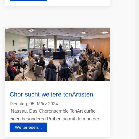
Chor sucht wei­te­re ton­Artis­ten
Dienstag, 05. März 2024
Nas­sau. Das Chor­en­sem­ble Ton­Art durf­te
einen be­son­de­ren Pro­ben­tag mit dem an der...
Weiterlesen...