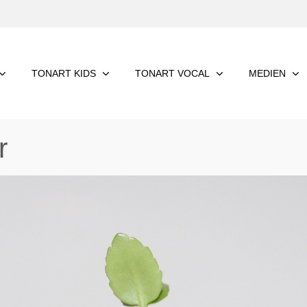
TONART KIDS
TONART VOCAL
MEDIEN
r